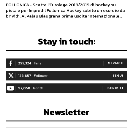
FOLLONICA- Scatta l'Eurolega 2018/2019 di hockey su
pista e per Impredil Follonica Hockey subito un esordio da
brividi. Al Palau Blaugrana prima uscita internazionale...
Stay in touch:
255,324
Fans
MI PIACE
128,657
Follower
SEGUI
97,058
Iscritti
ISCRIVITI
Newsletter