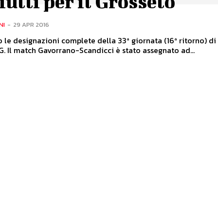
utti per il Grosseto
NI
-
29 APR 2016
le designazioni complete della 33ª giornata (16ª ritorno) di
 G. Il match Gavorrano-Scandicci è stato assegnato ad...