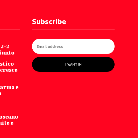
Subscribe
 2-2
iunto
stico
I WANT IN
 cresce
Parma e
a
Toscano
hile e