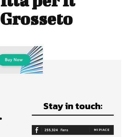
lla per il
 Grosseto
Stay in touch:
.
255,324
Fans
MI PIACE