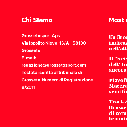
Chi SIamo
Most 
Grossetosport Aps
Us Gro
indicaz
Via Ippolito Nievo, 16/A - 58100
nell’a
Grosseto
E-mail:
Il ”Ne
dell’ I
redazione@grossetosport.com
ancora
Testata iscritta al tribunale di
Grosseto. Numero di Registrazione
Playoff
Macera
8/2011
semifi
Track 
Grosse
di cors
femmi