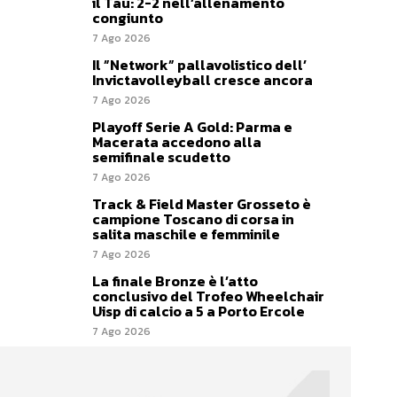
il Tau: 2-2 nell’allenamento
congiunto
7 Ago 2026
Il ”Network” pallavolistico dell’
Invictavolleyball cresce ancora
7 Ago 2026
Playoff Serie A Gold: Parma e
Macerata accedono alla
semifinale scudetto
7 Ago 2026
Track & Field Master Grosseto è
campione Toscano di corsa in
salita maschile e femminile
7 Ago 2026
La finale Bronze è l’atto
conclusivo del Trofeo Wheelchair
Uisp di calcio a 5 a Porto Ercole
7 Ago 2026