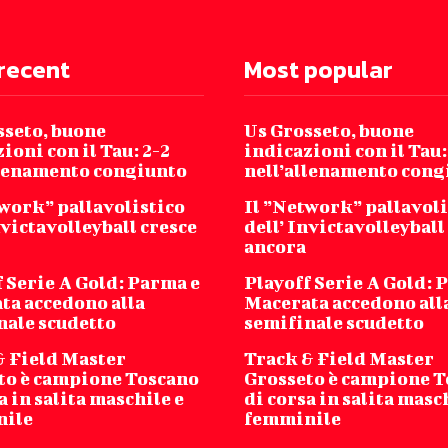
recent
Most popular
sseto, buone
Us Grosseto, buone
ioni con il Tau: 2-2
indicazioni con il Tau:
llenamento congiunto
nell’allenamento cong
twork” pallavolistico
Il ”Network” pallavoli
nvictavolleyball cresce
dell’ Invictavolleyball
ancora
 Serie A Gold: Parma e
Playoff Serie A Gold: 
ta accedono alla
Macerata accedono all
nale scudetto
semifinale scudetto
& Field Master
Track & Field Master
to è campione Toscano
Grosseto è campione 
a in salita maschile e
di corsa in salita masc
nile
femminile