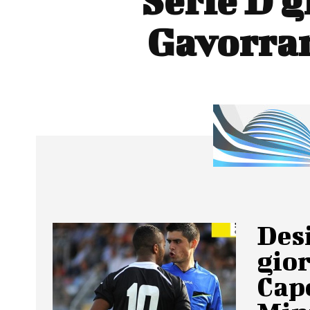
Serie D g
Gavorran
Desi
gior
Capo