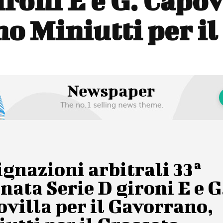
ironi E e G. Capovi
o Miniutti per il
gnazioni arbitrali 33ª
nata Serie D gironi E e G
villa per il Gavorrano,