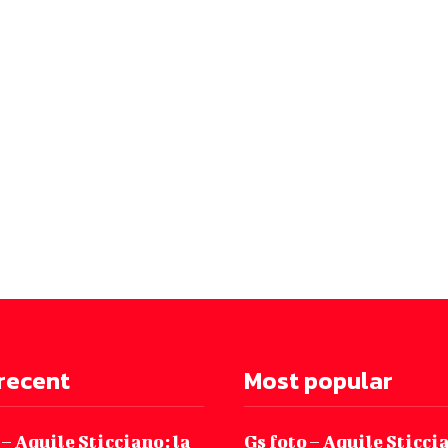
recent
Most popular
 – Aquile Sticciano: la
Gs foto – Aquile Sticcia