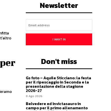
Newsletter
fitta
t'altro
I WANT IN
Don't miss
 per
Gs foto – Aquile Sticciano: la festa
per il ripescaggio in Seconda e la
presentazione della stagione
2026-27
 Teramo
8 Ago 2026
Belvedere ed Invictasauro in
campo per il primo allenamento