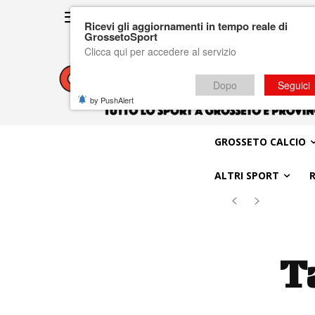
Ricevi gli aggiornamenti in tempo reale di
GrossetoSport
Clicca qui per accedere al servizio
Dopo
Seguici
by PushAlert
GROSSETO CALCIO
ALTRI SPORT
T