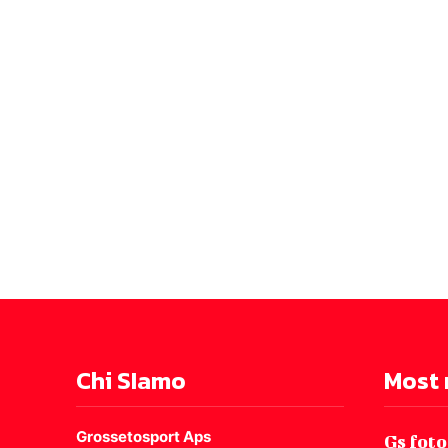
Chi SIamo
Most 
Grossetosport Aps
Gs foto