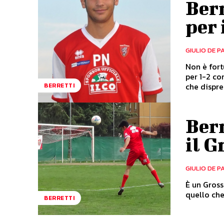
Berr
per 
GIULIO DE P
Non è fort
per 1-2 co
che disprez
BERRETTI
Berr
il G
GIULIO DE P
È un Gross
quello che
BERRETTI