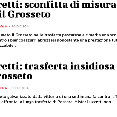
etti: sconfitta di misura
il Grosseto
AOLA
-
20 DIC 2014
unato il Grosseto nella trasferta pescarese e rimedia una scon
ntro i biancoazzurri abruzzesi nonostante una prestazione tut
zabile...
etti: trasferta insidiosa
rosseto
AOLA
-
19 DIC 2014
eto galvanizzato dalla vittoria di una settimana fa contro il
 affronta la lunga trasferta di Pescara. Mister Luzzetti non...