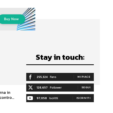
Stay in touch:
l
255,324
Fans
MI PIACE
128,657
Follower
SEGUI
rna in
ontro...
97,058
Iscritti
ISCRIVITI