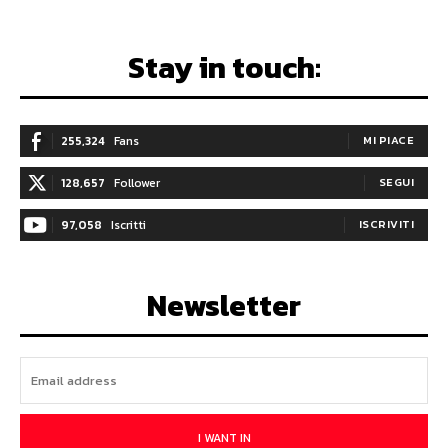
Stay in touch:
255,324
Fans
MI PIACE
128,657
Follower
SEGUI
97,058
Iscritti
ISCRIVITI
Newsletter
I WANT IN