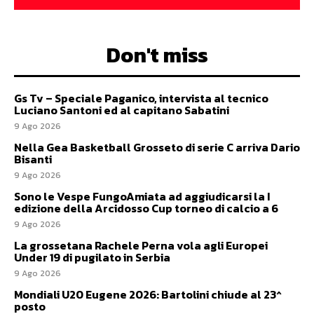
Don't miss
Gs Tv – Speciale Paganico, intervista al tecnico
Luciano Santoni ed al capitano Sabatini
9 Ago 2026
Nella Gea Basketball Grosseto di serie C arriva Dario
Bisanti
9 Ago 2026
Sono le Vespe FungoAmiata ad aggiudicarsi la I
edizione della Arcidosso Cup torneo di calcio a 6
9 Ago 2026
La grossetana Rachele Perna vola agli Europei
Under 19 di pugilato in Serbia
9 Ago 2026
Mondiali U20 Eugene 2026: Bartolini chiude al 23^
posto