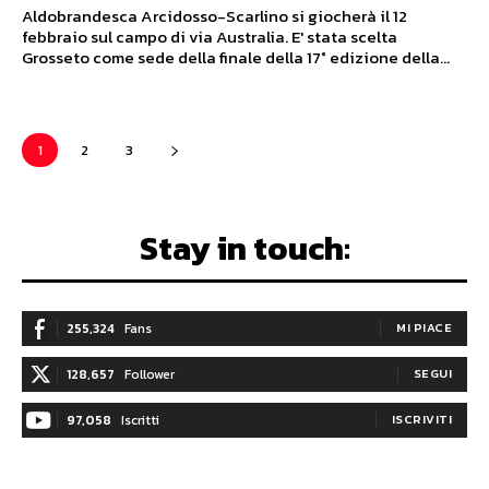
Aldobrandesca Arcidosso-Scarlino si giocherà il 12
febbraio sul campo di via Australia. E' stata scelta
Grosseto come sede della finale della 17° edizione della...
1
2
3
Stay in touch:
255,324
Fans
MI PIACE
128,657
Follower
SEGUI
97,058
Iscritti
ISCRIVITI