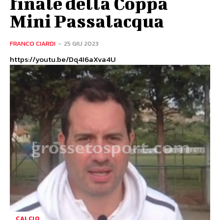
finale della Coppa
Mini Passalacqua
FRANCO CIARDI
-
25 GIU 2023
https://youtu.be/Dq4I6aXva4U
CALCIO