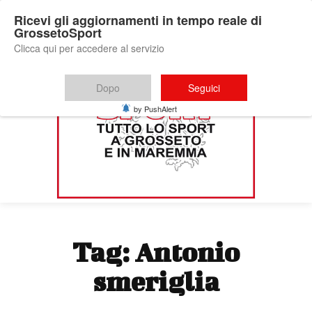
Ricevi gli aggiornamenti in tempo reale di
GrossetoSport
Clicca qui per accedere al servizio
Dopo
Seguici
by PushAlert
Tag:
Antonio
smeriglia