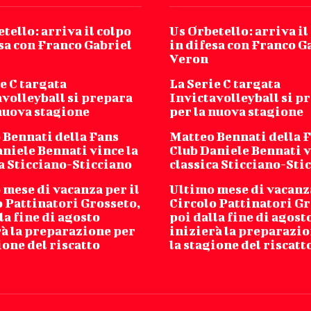
tello: arriva il colpo
Us Orbetello: arriva il
sa con Franco Gabriel
in difesa con Franco G
Veron
e C targata
La Serie C targata
volleyball si prepara
Invictavolleyball si p
 nuova stagione
per la nuova stagione
 Bennati della Fans
Matteo Bennati della 
niele Bennati vince la
Club Daniele Bennati v
a Sticciano-Sticciano
classica Sticciano-Sti
mese di vacanza per il
Ultimo mese di vacanza
o Pattinatori Grosseto,
Circolo Pattinatori Gr
la fine di agosto
poi dalla fine di agost
rà la preparazione per
inizierà la preparazio
ione del riscatto
la stagione del riscatt