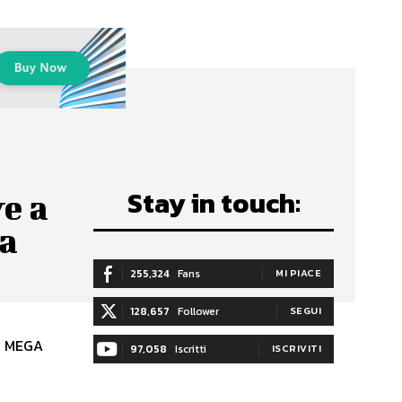
Stay in touch:
e a
la
255,324
Fans
MI PIACE
128,657
Follower
SEGUI
 e MEGA
97,058
Iscritti
ISCRIVITI