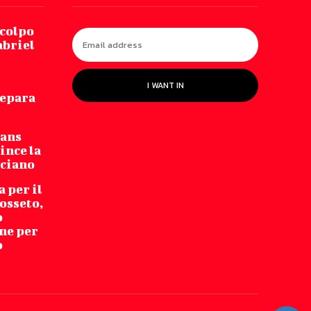
 colpo
abriel
I WANT IN
repara
Fans
ince la
cciano
 per il
osseto,
o
ne per
o