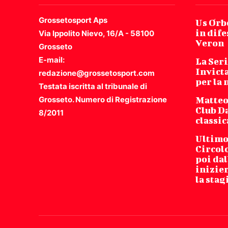
Grossetosport Aps
Us Orbe
in dife
Via Ippolito Nievo, 16/A - 58100
Veron
Grosseto
E-mail:
La Seri
Invicta
redazione@grossetosport.com
per la
Testata iscritta al tribunale di
Grosseto. Numero di Registrazione
Matteo
Club Da
8/2011
classic
Ultimo 
Circol
poi dal
inizie
la stag