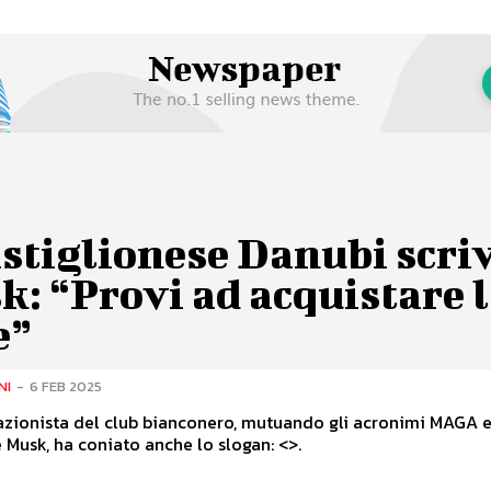
astiglionese Danubi scriv
: “Provi ad acquistare 
e”
NI
-
6 FEB 2025
 azionista del club bianconero, mutuando gli acronimi MAGA
 Musk, ha coniato anche lo slogan: <
>.