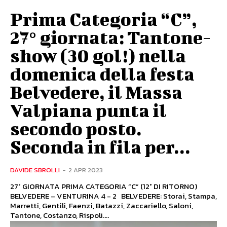
Prima Categoria “C”,
27° giornata: Tantone-
show (30 gol!) nella
domenica della festa
Belvedere, il Massa
Valpiana punta il
secondo posto.
Seconda in fila per...
DAVIDE SBROLLI
-
2 APR 2023
27° GIORNATA PRIMA CATEGORIA “C” (12° DI RITORNO)
BELVEDERE – VENTURINA 4 - 2 BELVEDERE: Storai, Stampa,
Marretti, Gentili, Faenzi, Batazzi, Zaccariello, Saloni,
Tantone, Costanzo, Rispoli....