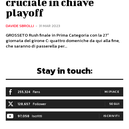
cruciale in chiave
playoff
DAVIDE SBROLLI
-
31 MAR 2023
GROSSETO Rush finale in Prima Categoria con la 27°
giornata del girone C: quattro domeniche da qui alla fine,
che saranno di passerella per...
Stay in touch:
255,324
Fans
MI PIACE
128,657
Follower
SEGUI
97,058
Iscritti
ISCRIVITI