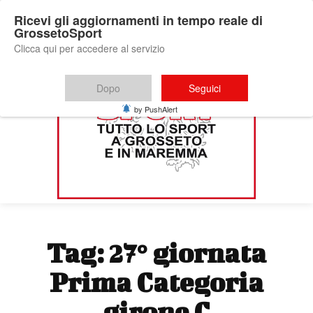
Ricevi gli aggiornamenti in tempo reale di
GrossetoSport
Clicca qui per accedere al servizio
Dopo
Seguici
by PushAlert
Tag:
27° giornata
Prima Categoria
girone C