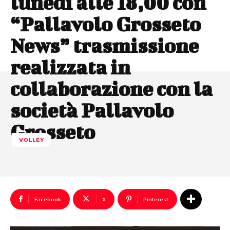
lunedì alle 18,00 con
“Pallavolo Grosseto
News” trasmissione
realizzata in
collaborazione con la
società Pallavolo
Grosseto
VOLLEY
Facebook
X
Pinterest