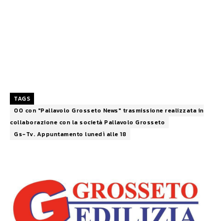
TAGS
00 con "Pallavolo Grosseto News" trasmissione realizzata in
collaborazione con la società Pallavolo Grosseto
Gs-Tv. Appuntamento lunedì alle 18