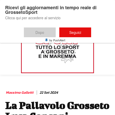
Ricevi gli aggiornamenti in tempo reale di
GrossetoSport
Clicca qui per accedere al servizio
Dopo
Seguici
by PushAlert
Massimo Galletti
22 Set 2024
La Pallavolo Grosseto