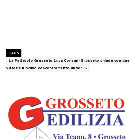
TAGS
La Pallavolo Grosseto Luca Consani Grosseto chiude con due
vittorie il primo concentramento under 16