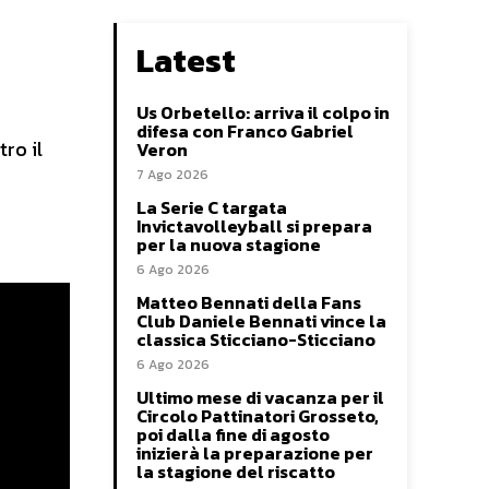
Latest
Us Orbetello: arriva il colpo in
difesa con Franco Gabriel
ro il
Veron
7 Ago 2026
La Serie C targata
Invictavolleyball si prepara
per la nuova stagione
6 Ago 2026
Matteo Bennati della Fans
Club Daniele Bennati vince la
classica Sticciano-Sticciano
6 Ago 2026
Ultimo mese di vacanza per il
Circolo Pattinatori Grosseto,
poi dalla fine di agosto
inizierà la preparazione per
la stagione del riscatto