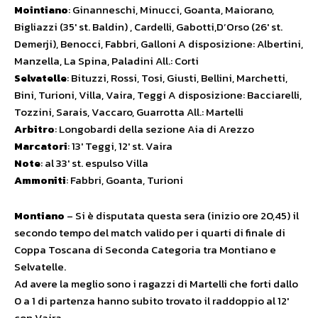
Mointiano
: Ginanneschi, Minucci, Goanta, Maiorano,
Bigliazzi (35′ st. Baldin) , Cardelli, Gabotti,D’Orso (26′ st.
Demerji), Benocci, Fabbri, Galloni A disposizione: Albertini,
Manzella, La Spina, Paladini All.: Corti
Selvatelle
: Bituzzi, Rossi, Tosi, Giusti, Bellini, Marchetti,
Bini, Turioni, Villa, Vaira, Teggi A disposizione: Bacciarelli,
Tozzini, Sarais, Vaccaro, Guarrotta All.: Martelli
Arbitro
: Longobardi della sezione Aia di Arezzo
Marcatori
: 13′ Teggi, 12′ st. Vaira
Note
: al 33′ st. espulso Villa
Ammoniti
: Fabbri, Goanta, Turioni
Montiano
– Si è disputata questa sera (inizio ore 20,45) il
secondo tempo del match valido per i quarti di finale di
Coppa Toscana di Seconda Categoria tra Montiano e
Selvatelle.
Ad avere la meglio sono i ragazzi di Martelli che forti dallo
0 a 1 di partenza hanno subito trovato il raddoppio al 12′
con Vaira.