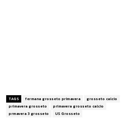
TAGS
fermana grosseto primavera
grosseto calcio
primavera grosseto
primavera grosseto calcio
prmavera 3 grosseto
US Grosseto