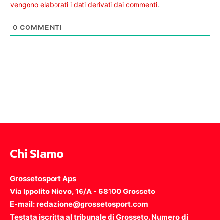
vengono elaborati i dati derivati dai commenti
.
0
COMMENTI
Chi SIamo
Grossetosport Aps
Via Ippolito Nievo, 16/A - 58100 Grosseto
E-mail: redazione@grossetosport.com
Testata iscritta al tribunale di Grosseto. Numero di