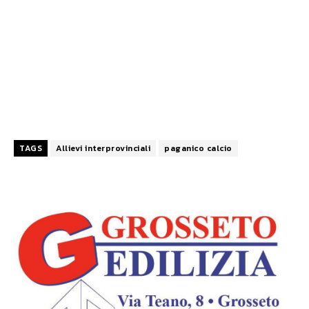
TAGS
Allievi interprovinciali
paganico calcio