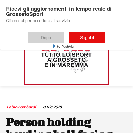
Ricevi gli aggiornamenti in tempo reale di
GrossetoSport
Clicca qui per accedere al servizio
Dopo
Seguici
by PushAlert
Fabio Lombardi
8 Dic 2018
Person holding