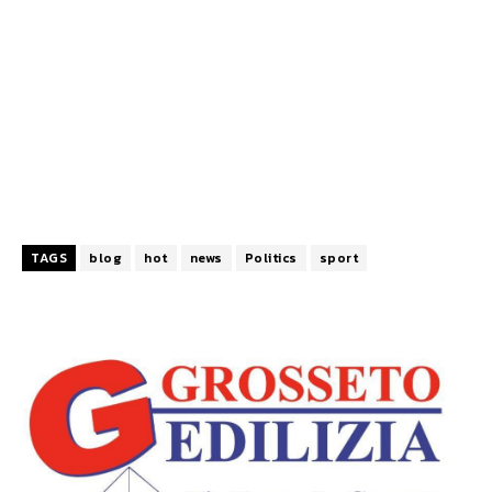
TAGS
blog
hot
news
Politics
sport