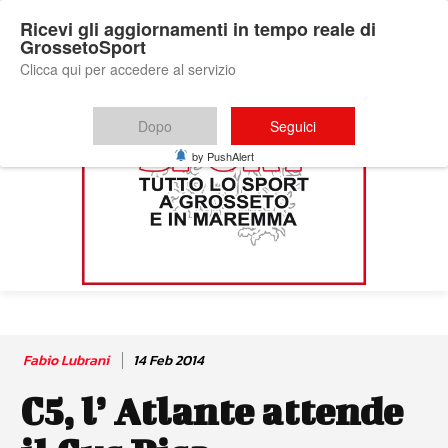
Ricevi gli aggiornamenti in tempo reale di
GrossetoSport
Clicca qui per accedere al servizio
Dopo
Seguici
by PushAlert
Fabio Lubrani
14 Feb 2014
C5, l’ Atlante attende