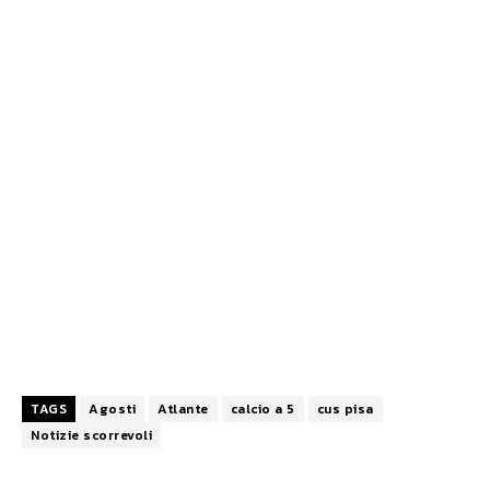
TAGS
Agosti
Atlante
calcio a 5
cus pisa
Notizie scorrevoli