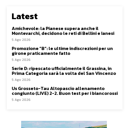
Latest
Amichevole: la Pianese supera anche il
Montevarchi, decidono le reti di Bellini e Ianesi
5 Ago 2026
Promozione ”B”: le ultime indiscrezioni per un
girone praticamente fatto
5 Ago 2026
Serie D: ripescato ufficialmente il Grassina, in
Prima Categoria sarà la volta del San Vincenzo
5 Ago 2026
Us Grosseto-Tau Altopascio allenamento
congiunto (LIVE) 2-2. Buon test per i biancorossi
5 Ago 2026