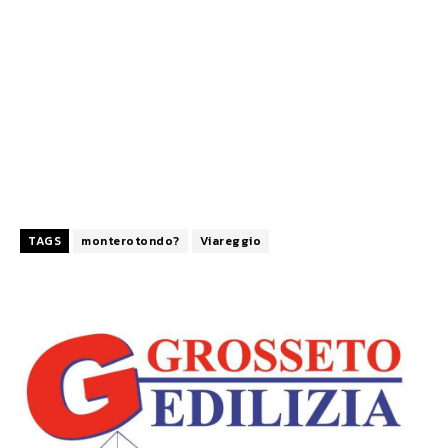
TAGS
monterotondo?
Viareggio