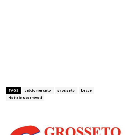
TAGS
calciomercato
grosseto
Lecce
Notizie scorrevoli