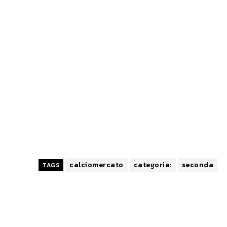
calciomercato
categoria:
seconda
TAGS