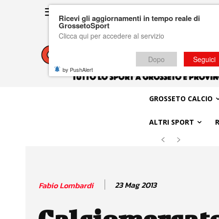
Ricevi gli aggiornamenti in tempo reale di
GrossetoSport
Clicca qui per accedere al servizio
Dopo
Seguici
by PushAlert
GROSSETO CALCIO
ALTRI SPORT
23 Mag 2013
Fabio Lombardi