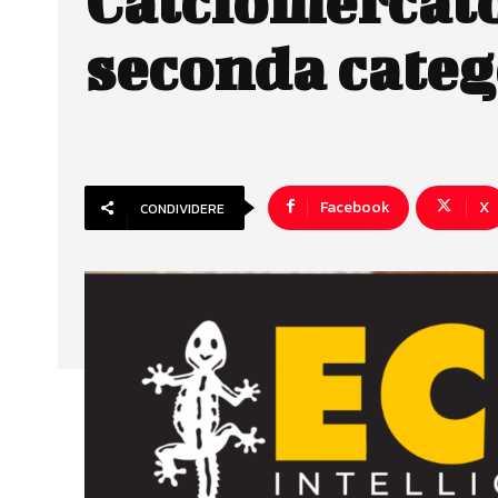
Calciomercat
seconda categ
Facebook
X
CONDIVIDERE