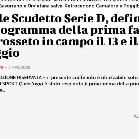
 Gavorrano e Orvietana salve. Retrocedono Camaiore e Poggi
e Scudetto Serie D, defi
programma della prima fa
rosseto in campo il 13 e il
gio
NI
-
5 MAG 2026
IONE RISERVATA - il presente contenuto è utilizzabile solo
SPORT Quest'oggi è stato reso noto il programma della pri
...
Pa