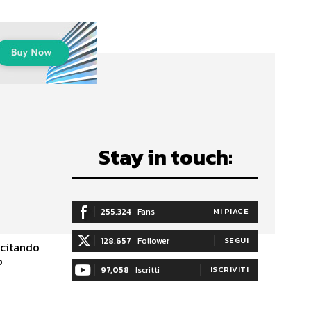
Stay in touch:
255,324
Fans
MI PIACE
128,657
Follower
SEGUI
 citando
o
97,058
Iscritti
ISCRIVITI