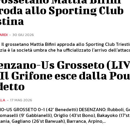
roda allo Sporting Club
stina
ARDI
-
30 GIU 2026
 Il grossetano Mattia Bifini approda allo Sporting Club Triesti
zia è la società umbra che ha ufficializzato l'arrivo dell'atta
enzano-Us Grosseto (LI
 Il Grifone esce dalla Po
detto
LLA
-
17 MAG 2026
-US GROSSETO 0-1 (42' Benedetti) DESENZANO: Rubboli, Gori
omaselli (9' Gabbianelli), Origlio (43'st Bono), Bakayoko (17'st
tania, Gagliano (26'st Barwuah), Barranca, Arpino,...