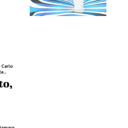
o Carlo
...
to,
tiamare.