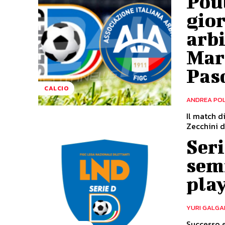
Poul
gior
arbi
Mare
Pas
CALCIO
ANDREA PO
Il match d
Zecchini d
Seri
semi
play
YURI GALGA
Successo e