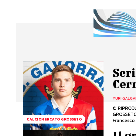
Seri
Cerr
YURI GALGA
© RIPRODUZ
GROSSETO S
Francesco 
CALCIOMERCATO GROSSETO
Il g