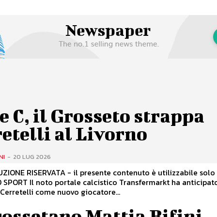
e C, il Grosseto strappa
etelli al Livorno
NI
-
20 LUG 2026
IONE RISERVATA - il presente contenuto è utilizzabile solo
PORT Il noto portale calcistico Transfermarkt ha anticipat
Cerretelli come nuovo giocatore...
rossetano Mattia Bifini