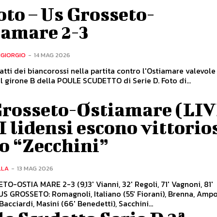
oto – Us Grosseto-
iamare 2-3
NGIORGIO
-
14 MAG 2026
catti dei biancorossi nella partita contro l'Ostiamare valevole
 girone B della POULE SCUDETTO di Serie D. Foto di...
Grosseto-Ostiamare (LIV
 I lidensi escono vittorio
o “Zecchini”
LLA
-
13 MAG 2026
O-OSTIA MARE 2-3 (9,13' Vianni, 32' Regoli, 71' Vagnoni, 81'
 US GROSSETO: Romagnoli, Italiano (55' Fiorani), Brenna, Ampol
Bacciardi, Masini (66' Benedetti), Sacchini...