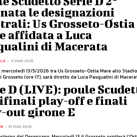
e Scudetto Serie D 2ª
nata le designazioni
trali: Us Grosseto-Ostia
 affidata a Luca
qualini di Macerata
LLA
-
12 MAG 2026
i mercoledì 13/5/2026 tra Us Grosseto-Ostia Mare allo Stadi
i Grosseto (ore 17), sarà diretto da Luca Pasqualini di Macerata
e D (LIVE): poule Scudet
finali play-off e finali
-out girone E
NI
-
10 MAG 2026
sterno del Desenzano. Mercoledì 13 il Grosseto ospiterà l'Os