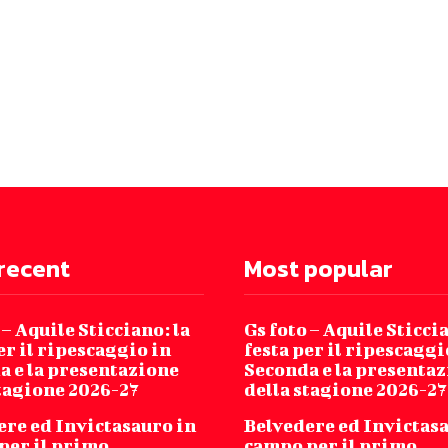
recent
Most popular
 – Aquile Sticciano: la
Gs foto – Aquile Sticcia
er il ripescaggio in
festa per il ripescaggi
a e la presentazione
Seconda e la presenta
stagione 2026-27
della stagione 2026-27
ere ed Invictasauro in
Belvedere ed Invictas
per il primo
campo per il primo