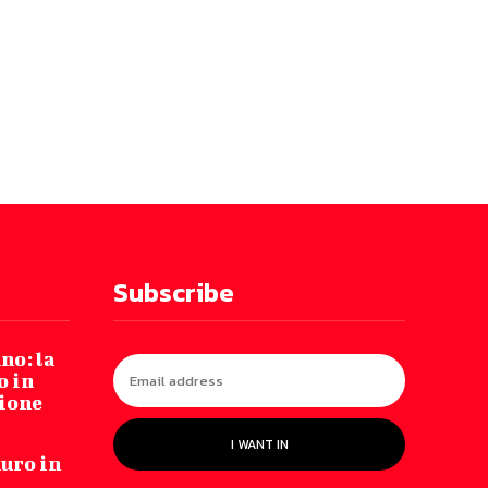
Subscribe
no: la
o in
zione
I WANT IN
auro in