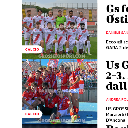
Gs f
Ost
DANIELE SA
Ecco gli s
GARA 2 del
CALCIO
Us 
2-3.
dall
ANDREA PO
US GROSSET
Marzierli)
CALCIO
D'Ancona, 