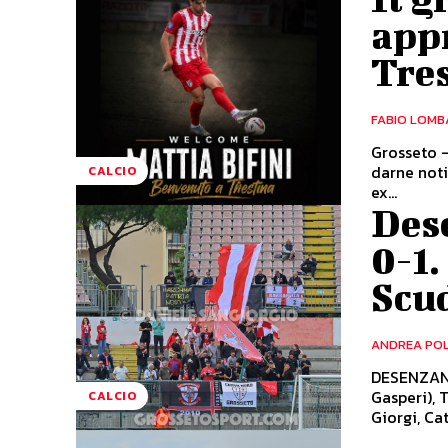
app
Tre
FABIO LOMB
Grosseto -
darne noti
CALCIO
ex...
Des
0-1.
Scu
ANDREA PO
DESENZANO
Gasperi), T
CALCIO
Giorgi, Ca