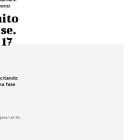
bonsi
nito
se.
 17
 citando
ma fase
gina 1 di 92