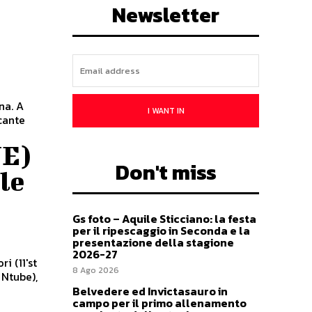
Newsletter
na. A
I WANT IN
ccante
VE)
Don't miss
ule
Gs foto – Aquile Sticciano: la festa
per il ripescaggio in Seconda e la
presentazione della stagione
2026-27
 (11'st
8 Ago 2026
 Ntube),
Belvedere ed Invictasauro in
campo per il primo allenamento