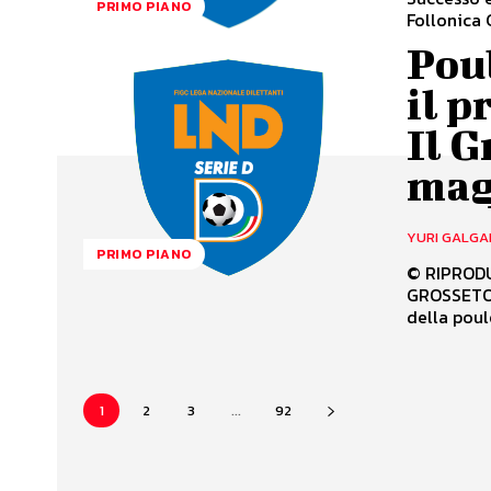
PRIMO PIANO
Follonica
Poul
il 
Il G
mag
YURI GALGA
PRIMO PIANO
© RIPRODUZ
GROSSETO 
della poule
1
2
3
...
92