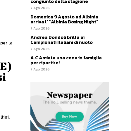
congiunto della stagione
7 Ago 2026
Domenica 9 Agosto ad Albinia
arriva l’ “Albinia Boxing Night”
7 Ago 2026
Andrea Dondoli brilla ai
Campionati Italiani di nuoto
 per la
7 Ago 2026
A.C Amiata una cena in famiglia
per ripartire!
E)
7 Ago 2026
si
lini,