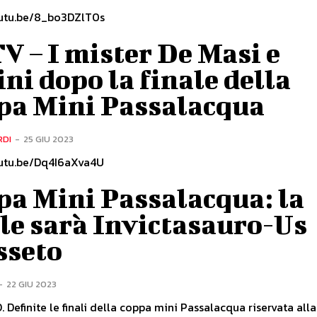
outu.be/8_bo3DZlT0s
V – I mister De Masi e
ni dopo la finale della
pa Mini Passalacqua
RDI
-
25 GIU 2023
outu.be/Dq4I6aXva4U
pa Mini Passalacqua: la
le sarà Invictasauro-Us
sseto
-
22 GIU 2023
Definite le finali della coppa mini Passalacqua riservata alla