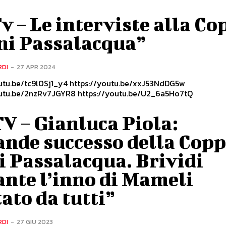
v – Le interviste alla Co
ni Passalacqua”
RDI
-
27 APR 2024
l0Sj1_y4 https://youtu.be/xxJ53NdDG5w
https://youtu.be/2nzRv7JGYR8 https://youtu.be/U2_6a5Ho7tQ
V – Gianluca Piola:
ande successo della Cop
 Passalacqua. Brividi
nte l’inno di Mameli
ato da tutti”
RDI
-
27 GIU 2023