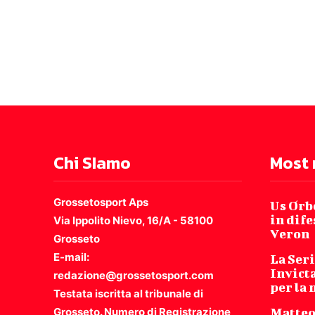
Chi SIamo
Most 
Grossetosport Aps
Us Orbe
in dife
Via Ippolito Nievo, 16/A - 58100
Veron
Grosseto
E-mail:
La Seri
Invicta
redazione@grossetosport.com
per la
Testata iscritta al tribunale di
Grosseto. Numero di Registrazione
Matteo