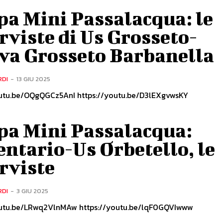
pa Mini Passalacqua: le
rviste di Us Grosseto-
va Grosseto Barbanella
RDI
-
13 GIU 2025
https://youtu.be/OQgQGCz5AnI https://youtu.be/D3lEXgvwsKY
pa Mini Passalacqua:
ntario-Us Orbetello, le
rviste
RDI
-
3 GIU 2025
https://youtu.be/LRwq2VlnMAw https://youtu.be/lqF0GQVIwww