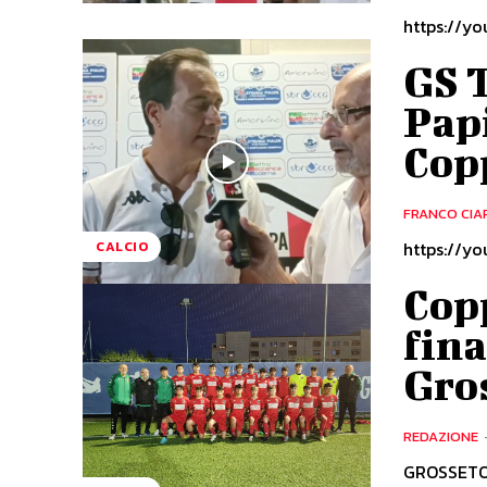
https://y
GS T
Papi
Cop
FRANCO CIA
https://y
CALCIO
Cop
fina
Gro
REDAZIONE
GROSSETO. 