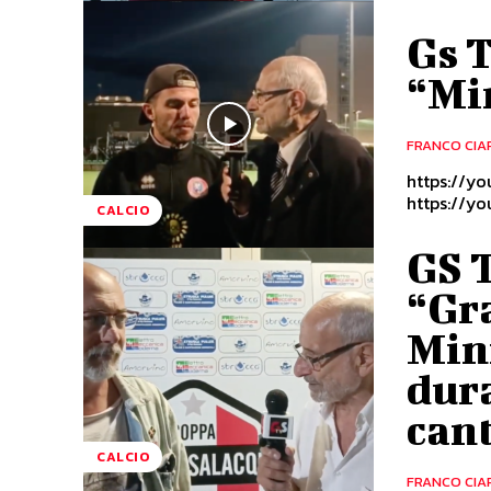
Gs T
“Mi
FRANCO CIA
https://youtu.be/tc9
CALCIO
GS T
“Gr
Mini
dura
cant
CALCIO
FRANCO CIA