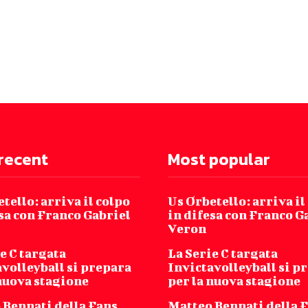
recent
Most popular
tello: arriva il colpo
Us Orbetello: arriva il
sa con Franco Gabriel
in difesa con Franco G
Veron
e C targata
La Serie C targata
volleyball si prepara
Invictavolleyball si p
 nuova stagione
per la nuova stagione
 Bennati della Fans
Matteo Bennati della 