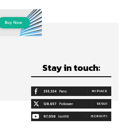
Stay in touch:
255,324
Fans
MI PIACE
128,657
Follower
SEGUI
97,058
Iscritti
ISCRIVITI