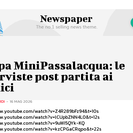
pa MiniPassalacqua: le
rviste post partita ai
ici
RDI
-
16 MAG 2026
ww.youtube.com/watch?v=Z4R289bFz94&t=10s
ww.youtube.com/watch?v=lCUpbZNN4L0&t=12s
ww.youtube.com/watch?v=9uWI5QYk-KQ
ww.youtube.com/watch?v=kzCPGaCRqpo&t=22s