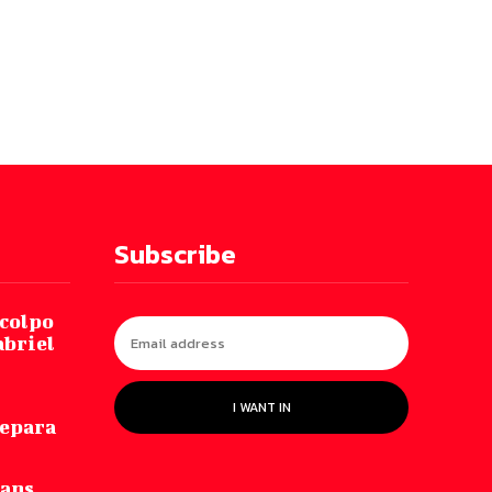
Subscribe
 colpo
abriel
I WANT IN
repara
Fans