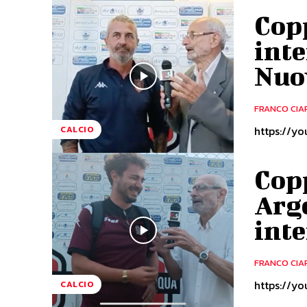
Cop
inte
Nuo
FRANCO CIA
CALCIO
Cop
Arge
inte
FRANCO CIA
CALCIO