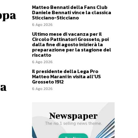
Matteo Bennati della Fans Club
ppa
Daniele Bennati vince la classica
Sticciano-Sticciano
6 Ago 2026
Ultimo mese di vacanza per il
Circolo Pattinatori Grosseto, poi
dalla fine di agosto inizierà la
preparazione per la stagione del
riscatto
6 Ago 2026
Il presidente della Lega Pro
Matteo Marani in visita all’US
Grosseto 1912
pa
6 Ago 2026