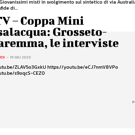
Giovanissimi misti in svolgimento sul sintetico di via Australi
fide di...
TV – Coppa Mini
salacqua: Grosseto-
aremma, le interviste
RDI
-
19 GIU 2023
LAV5o3GxkU https://youtu.be/eCJ7nmV8VPo
outu.be/s9oqcS-CEZ0
P