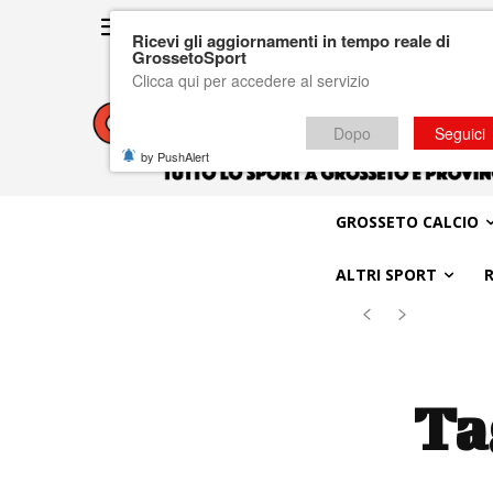
Ricevi gli aggiornamenti in tempo reale di
GrossetoSport
Clicca qui per accedere al servizio
Dopo
Seguici
by PushAlert
GROSSETO CALCIO
ALTRI SPORT
Ta