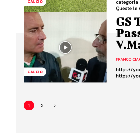
categoria 
CALCIO
Queste le s
GS 
Pas
V.M
FRANCO CIA
https://youtu.be/Z
CALCIO
https://y
1
2