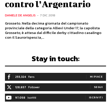
contro l’Argentario
DANIELE DE ANGELIS
-
7 DIC 2018
Grosseto. Nella decima giornata del campionato
provinciale della categoria Allievi Under 17, la capolista
Grosseto, è attesa dal difficile derby cittadino casalingo
con il Saurorispescia,...
Stay in touch:
255,324
Fans
MI PIACE
128,657
Follower
SEGUI
97,058
Iscritti
ISCRIVITI