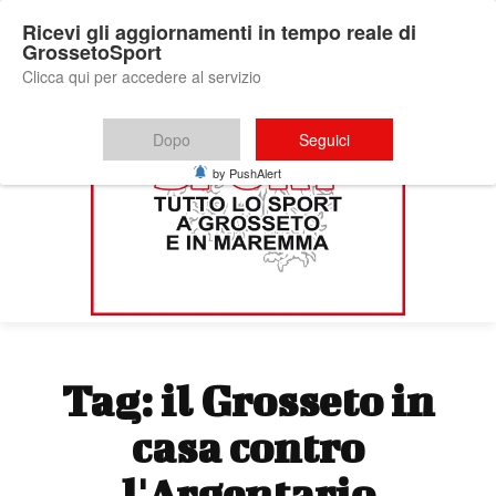
Ricevi gli aggiornamenti in tempo reale di
GrossetoSport
Clicca qui per accedere al servizio
Dopo
Seguici
by PushAlert
Tag:
il Grosseto in
casa contro
l'Argentario