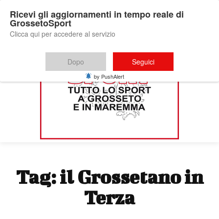
Ricevi gli aggiornamenti in tempo reale di
GrossetoSport
Clicca qui per accedere al servizio
Dopo
Seguici
by PushAlert
Tag:
il Grossetano in
Terza