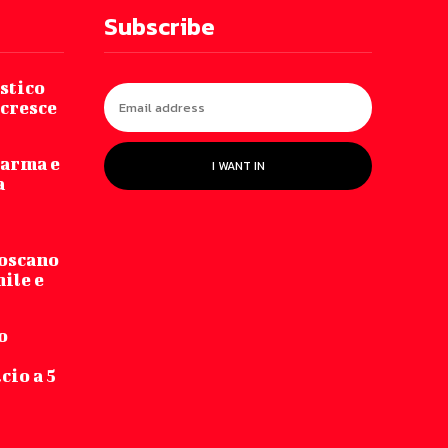
Subscribe
stico
 cresce
Parma e
I WANT IN
a
Toscano
hile e
o
cio a 5