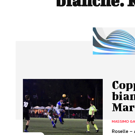
bianche. 
Copp
bian
Ma
MASSIMO GA
Roselle – 