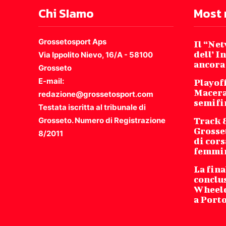
Chi SIamo
Most 
Grossetosport Aps
Il “Ne
dell’ I
Via Ippolito Nievo, 16/A - 58100
ancora
Grosseto
E-mail:
Playoff
Macera
redazione@grossetosport.com
semifi
Testata iscritta al tribunale di
Grosseto. Numero di Registrazione
Track 
Grosse
8/2011
di cors
femmi
La fina
conclu
Wheelch
a Port