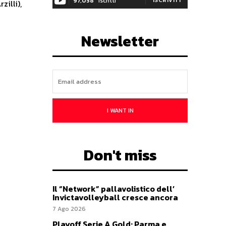
97,058
Iscritti
zilli),
Newsletter
I WANT IN
Don't miss
Il “Network” pallavolistico dell’
Invictavolleyball cresce ancora
7 Ago 2026
Playoff Serie A Gold: Parma e