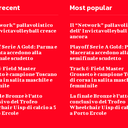
recent
Most popular
twork” pallavolistico
Il “Network” pallavoli
nvictavolleyball cresce
dell’ Invictavolleyball
ancora
 Serie A Gold: Parma e
Playoff Serie A Gold: 
ta accedono alla
Macerata accedono all
nale scudetto
semifinale scudetto
& Field Master
Track & Field Master
to è campione Toscano
Grosseto è campione 
a in salita maschile e
di corsa in salita masc
nile
femminile
le Bronze è l’atto
La finale Bronze è l’att
sivo del Trofeo
conclusivo del Trofeo
air Uisp di calcio a 5
Wheelchair Uisp di cal
o Ercole
a Porto Ercole