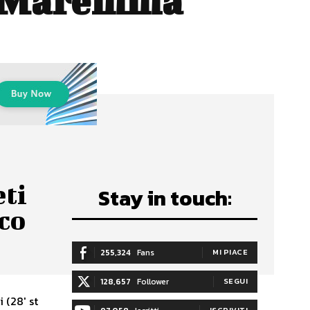
co Maremma
eti
Stay in touch:
ico
255,324
Fans
MI PIACE
128,657
Follower
SEGUI
 (28' st
ISCRIVITI