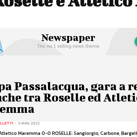
Roselle e Atleti
a Passalacqua, gara a r
che tra Roselle ed Atlet
remma
LLETTI
-
5 MAG 2022
Atletico Maremma 0-0 ROSELLE: Sangiorgio, Carbone, Bargelli