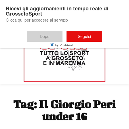
Ricevi gli aggiornamenti in tempo reale di
GrossetoSport
Clicca qui per accedere al servizio
Dopo
Seguici
by PushAlert
Tag:
Il Giorgio Peri
under 16