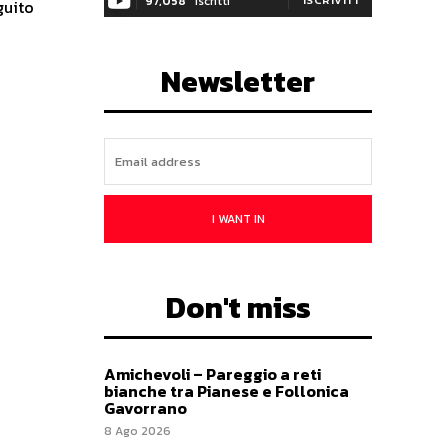
97,058
Iscritti
guito
Newsletter
I WANT IN
Don't miss
Amichevoli – Pareggio a reti
bianche tra Pianese e Follonica
Gavorrano
8 Ago 2026