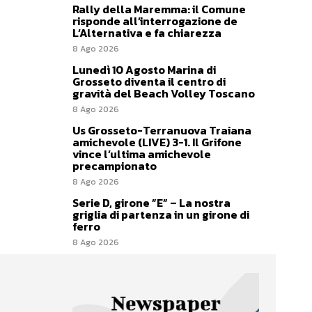
Rally della Maremma: il Comune
risponde all’interrogazione de
L’Alternativa e fa chiarezza
8 Ago 2026
Lunedì 10 Agosto Marina di
Grosseto diventa il centro di
gravità del Beach Volley Toscano
8 Ago 2026
Us Grosseto-Terranuova Traiana
amichevole (LIVE) 3-1. Il Grifone
vince l’ultima amichevole
precampionato
8 Ago 2026
Serie D, girone ”E” – La nostra
griglia di partenza in un girone di
ferro
8 Ago 2026