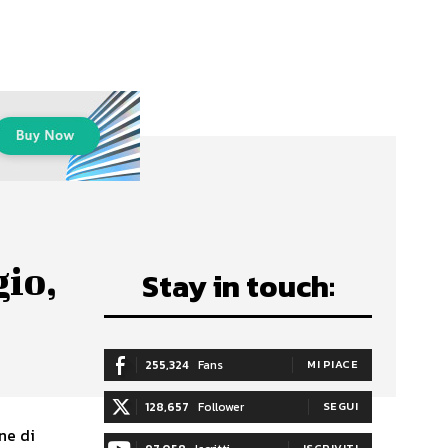
gio,
Stay in touch:
255,324
Fans
MI PIACE
128,657
Follower
SEGUI
ne di
ISCRIVITI