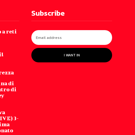
Subscribe
 a reti
il
I WANT IN
arezza
na di
ntro di
ey
va
IVE) 3-
tima
onato