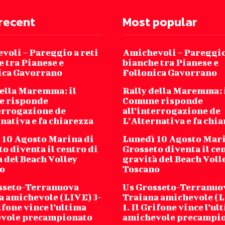
recent
Most popular
voli – Pareggio a reti
Amichevoli – Pareggio
 tra Pianese e
bianche tra Pianese e
ica Gavorrano
Follonica Gavorrano
della Maremma: il
Rally della Maremma: 
 risponde
Comune risponde
terrogazione de
all’interrogazione de
nativa e fa chiarezza
L’Alternativa e fa chi
 10 Agosto Marina di
Lunedì 10 Agosto Mari
o diventa il centro di
Grosseto diventa il ce
 del Beach Volley
gravità del Beach Voll
o
Toscano
sseto-Terranuova
Us Grosseto-Terranuo
a amichevole (LIVE) 3-
Traiana amichevole (L
rifone vince l’ultima
1. Il Grifone vince l’ul
vole precampionato
amichevole precampi