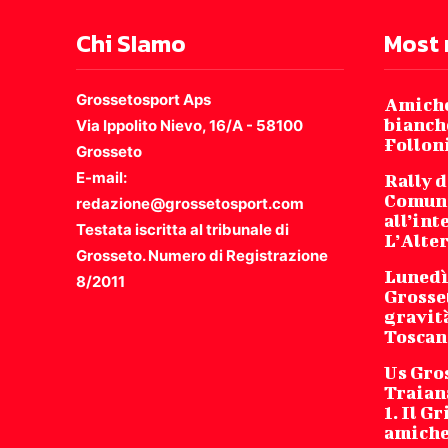
Chi SIamo
Most 
Grossetosport Aps
Amiche
bianche
Via Ippolito Nievo, 16/A - 58100
Follon
Grosseto
E-mail:
Rally 
Comune
redazione@grossetosport.com
all’in
Testata iscritta al tribunale di
L’Alter
Grosseto. Numero di Registrazione
Lunedì
8/2011
Grosset
gravità
Toscan
Us Gro
Traian
1. Il G
amiche