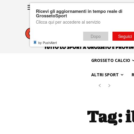
Ricevi gli aggiornamenti in tempo reale di
GrossetoSport
Clicca qui per accedere al servizio
Dopo
Seguici
by PushAlert
GROSSETO CALCIO
ALTRI SPORT
Tag:
i