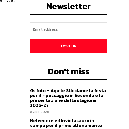
Newsletter
..
I WANT IN
Don't miss
Gs foto – Aquile Sticciano: la festa
per il ripescaggio in Seconda e la
presentazione della stagione
2026-27
8 Ago 2026
Belvedere ed Invictasauro in
campo per il primo allenamento