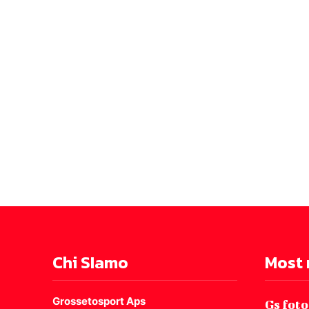
Chi SIamo
Most 
Grossetosport Aps
Gs foto