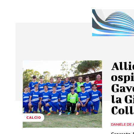
Alli
ospi
Gav
la G
Coll
CALCIO
DANIELE DE 
Grosseto. 