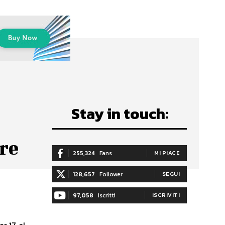
Stay in touch:
re
255,324
Fans
MI PIACE
128,657
Follower
SEGUI
97,058
Iscritti
ISCRIVITI
r 17, al