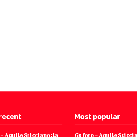
recent
Most popular
 – Aquile Sticciano: la
Gs foto – Aquile Sticcia