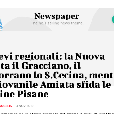
evi regionali: la Nuova
ta il Gracciano, il
orrano lo S.Cecina, ment
iovanile Amiata sfida le
ine Pisane
ANGELIS
-
3 NOV 2018
Domenica nella ottava giornata del girone B degli Allievi Unde