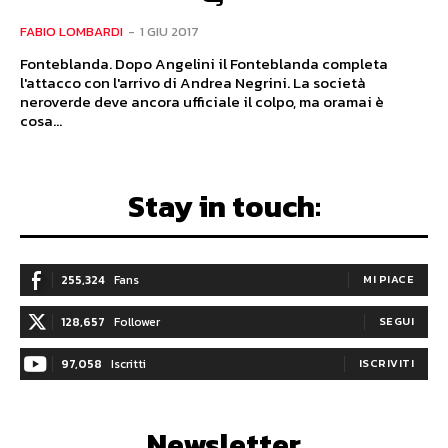
FABIO LOMBARDI
-
1 GIU 2017
Fonteblanda. Dopo Angelini il Fonteblanda completa
l'attacco con l'arrivo di Andrea Negrini. La società
neroverde deve ancora ufficiale il colpo, ma oramai è
cosa...
Stay in touch:
255,324
Fans
MI PIACE
128,657
Follower
SEGUI
97,058
Iscritti
ISCRIVITI
Newsletter