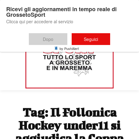
Ricevi gli aggiornamenti in tempo reale di
GrossetoSport
Clicca qui per accedere al servizio
Dopo
Seguici
by PushAlert
Tag:
Il Follonica
Hockey under11 si
aggiudica la Coppa