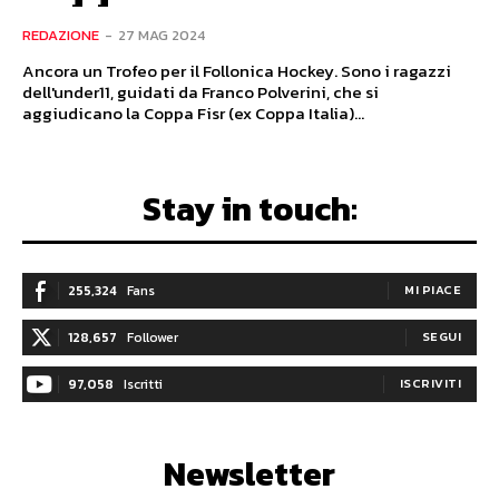
REDAZIONE
-
27 MAG 2024
Ancora un Trofeo per il Follonica Hockey. Sono i ragazzi
dell'under11, guidati da Franco Polverini, che si
aggiudicano la Coppa Fisr (ex Coppa Italia)...
Stay in touch:
255,324
Fans
MI PIACE
128,657
Follower
SEGUI
97,058
Iscritti
ISCRIVITI
Newsletter