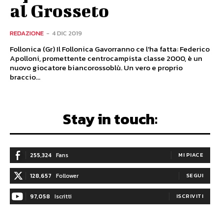
al Grosseto
REDAZIONE
-
4 DIC 2019
Follonica (Gr) Il Follonica Gavorranno ce l'ha fatta: Federico
Apolloni, promettente centrocampista classe 2000, è un
nuovo giocatore biancorossoblù. Un vero e proprio
braccio...
Stay in touch:
255,324
Fans
MI PIACE
128,657
Follower
SEGUI
97,058
Iscritti
ISCRIVITI