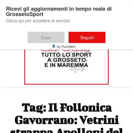
Ricevi gli aggiornamenti in tempo reale di
GrossetoSport
Clicca qui per accedere al servizio
Dopo
Seguici
by PushAlert
Tag:
Il Follonica
Gavorrano: Vetrini
strappa Apolloni del