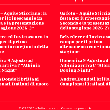
 – Aquile Sticciano: la
Gs foto – Aquile Sticcia
er il ripescaggio in
festa per il ripescaggi
a e la presentazione
Seconda e la presenta
stagione 2026-27
della stagione 2026-27
ere ed Invictasauro in
Belvedere ed Invictas
per il primo
campo per il primo
mento congiunto della
allenamento congiunto
ne
stagione
ca 9 Agosto ad
Domenica 9 Agosto ad
 arriva l’ “Albinia
Albinia arriva l’ “Albi
 Night”
Boxing Night”
 Dondoli brilla ai
Andrea Dondoli brilla
nati Italiani di nuoto
Campionati Italiani d
© GS 2026 - Tutto lo sport di Grosseto e provincia