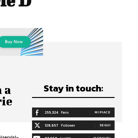
rie D
Stay in touch:
 a
rie
255,324
Fans
MI PIACE
128,657
Follower
SEGUI
lservisi-
ISCRIVITI