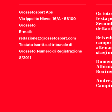
Grossetosport Aps
Gs foto
festa p
Via Ippolito Nievo, 16/A - 58100
Second
Grosseto
della 
E-mail:
Belved
redazione@grossetosport.com
campo 
Testata iscritta al tribunale di
allena
Grosseto. Numero di Registrazione
stagio
8/2011
Domeni
Albinia
Boxing
Andrea
Campio