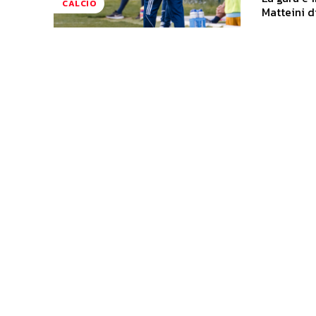
CALCIO
Matteini d