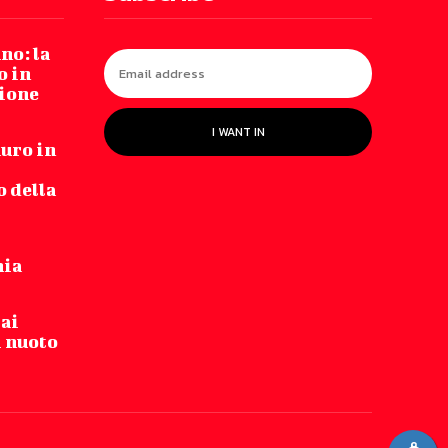
no: la
o in
zione
I WANT IN
auro in
 della
nia
 ai
i nuoto