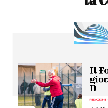
la C
Il F
gioc
D
REDAZIONE
La gara è 