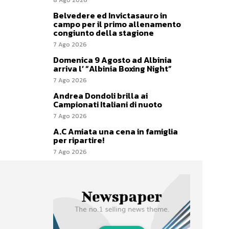
Belvedere ed Invictasauro in
campo per il primo allenamento
congiunto della stagione
7 Ago 2026
Domenica 9 Agosto ad Albinia
arriva l’ “Albinia Boxing Night”
7 Ago 2026
Andrea Dondoli brilla ai
Campionati Italiani di nuoto
7 Ago 2026
A.C Amiata una cena in famiglia
per ripartire!
7 Ago 2026