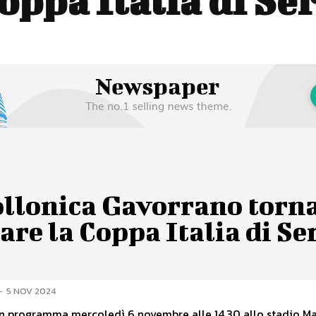
oppa Italia di Se
ollonica Gavorrano torna
are la Coppa Italia di Se
-
5 NOV 2024
in programma mercoledì 6 novembre alle 14,30 allo stadio Ma