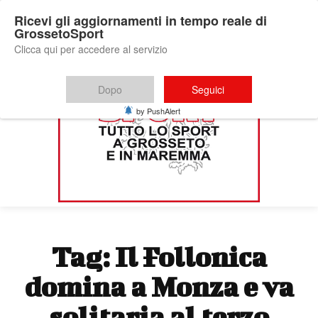
Ricevi gli aggiornamenti in tempo reale di
GrossetoSport
Clicca qui per accedere al servizio
Dopo
Seguici
by PushAlert
Tag:
Il Follonica
domina a Monza e va
solitaria al terzo