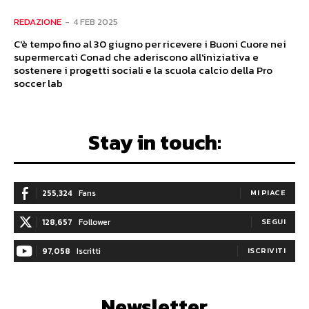
REDAZIONE
-
4 FEB 2025
C'è tempo fino al 30 giugno per ricevere i Buoni Cuore nei
supermercati Conad che aderiscono all'iniziativa e
sostenere i progetti sociali e la scuola calcio della Pro
soccer lab
Stay in touch:
255,324
Fans
MI PIACE
128,657
Follower
SEGUI
97,058
Iscritti
ISCRIVITI
Newsletter