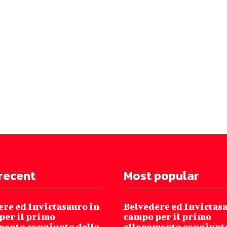
recent
Most popular
ere ed Invictasauro in
Belvedere ed Invictas
per il primo
campo per il primo
mento congiunto della
allenamento congiunto