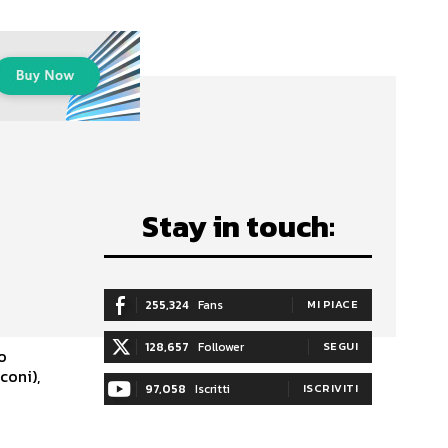
Stay in touch:
e
255,324
Fans
MI PIACE
128,657
Follower
SEGUI
o
coni),
97,058
Iscritti
ISCRIVITI