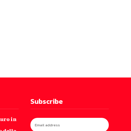
Subscribe
auro in
 della