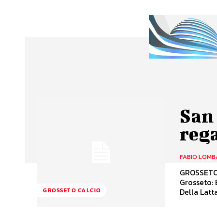
San
rega
FABIO LOMB
GROSSETO-A
Grosseto: 
Della Latta
GROSSETO CALCIO