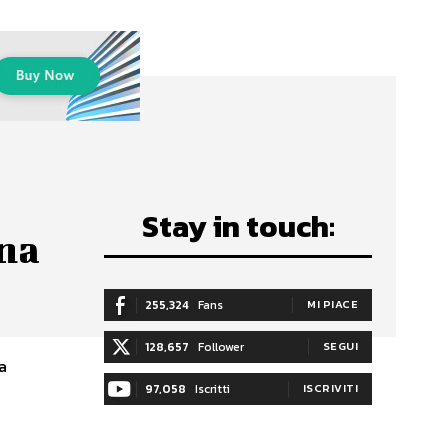
Stay in touch:
ina
255,324
Fans
MI PIACE
128,657
Follower
SEGUI
a
97,058
Iscritti
ISCRIVITI