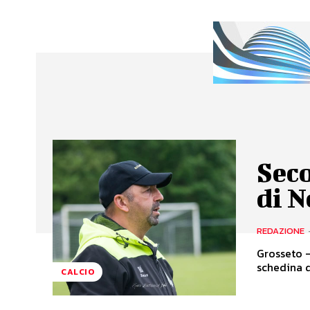
Seco
di N
REDAZIONE
Grosseto -
schedina d
CALCIO