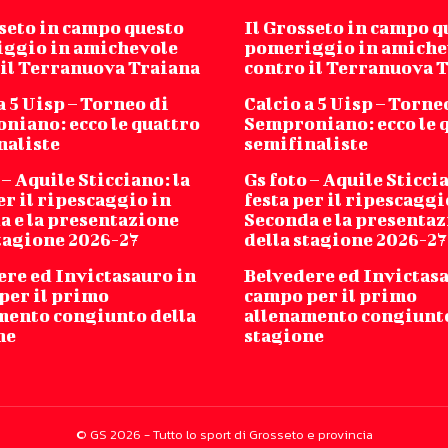
sseto in campo questo
Il Grosseto in campo q
ggio in amichevole
pomeriggio in amiche
 il Terranuova Traiana
contro il Terranuova 
a 5 Uisp – Torneo di
Calcio a 5 Uisp – Torne
niano: ecco le quattro
Semproniano: ecco le 
naliste
semifinaliste
 – Aquile Sticciano: la
Gs foto – Aquile Sticcia
er il ripescaggio in
festa per il ripescaggi
a e la presentazione
Seconda e la presenta
stagione 2026-27
della stagione 2026-27
ere ed Invictasauro in
Belvedere ed Invictas
per il primo
campo per il primo
mento congiunto della
allenamento congiunto
ne
stagione
© GS 2026 - Tutto lo sport di Grosseto e provincia