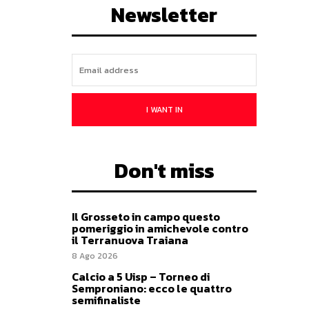
Newsletter
I WANT IN
Don't miss
Il Grosseto in campo questo
pomeriggio in amichevole contro
il Terranuova Traiana
8 Ago 2026
Calcio a 5 Uisp – Torneo di
Semproniano: ecco le quattro
semifinaliste