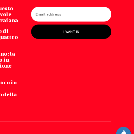
uesto
vole
Traiana
o di
I WANT IN
quattro
no: la
o in
zione
auro in
 della