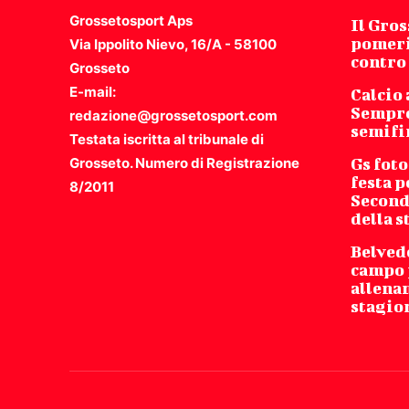
Grossetosport Aps
Il Gro
pomeri
Via Ippolito Nievo, 16/A - 58100
contro
Grosseto
E-mail:
Calcio 
Sempro
redazione@grossetosport.com
semifi
Testata iscritta al tribunale di
Grosseto. Numero di Registrazione
Gs foto
festa p
8/2011
Second
della 
Belved
campo 
allena
stagio