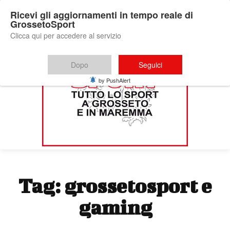
Ricevi gli aggiornamenti in tempo reale di
GrossetoSport
Clicca qui per accedere al servizio
Dopo
Seguici
by PushAlert
Tag:
grossetosport e
gaming