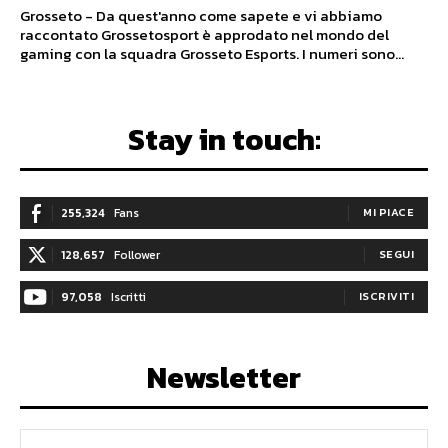
Grosseto - Da quest'anno come sapete e vi abbiamo
raccontato Grossetosport è approdato nel mondo del
gaming con la squadra Grosseto Esports. I numeri sono...
Stay in touch:
255,324
Fans
MI PIACE
128,657
Follower
SEGUI
97,058
Iscritti
ISCRIVITI
Newsletter