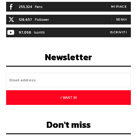
255,324
Fans
MI PIACE
128,657
Follower
SEGUI
97,058
Iscritti
ISCRIVITI
Newsletter
I WANT IN
Don't miss