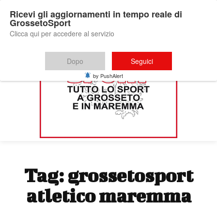
Ricevi gli aggiornamenti in tempo reale di
GrossetoSport
Clicca qui per accedere al servizio
Dopo
Seguici
by PushAlert
Tag:
grossetosport
atletico maremma