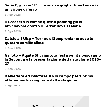
Serie D, girone ”E” – La nostra griglia di partenza in
un girone di ferro
8 Ago 2026
Il Grosseto in campo questo pomeriggio in
amichevole contro il Terranuova Traiana
8 Ago 2026
Calcio a 5 Uisp – Torneo di Semproniano: ecco le
quattro semifinaliste
8 Ago 2026
Gs foto – Aquile Sticciano: la festa per il ripescaggio
in Seconda e la presentazione della stagione 2026-
27
8 Ago 2026
Belvedere ed Invictasauro in campo per il primo
allenamento congiunto della stagione
7 Ago 2026