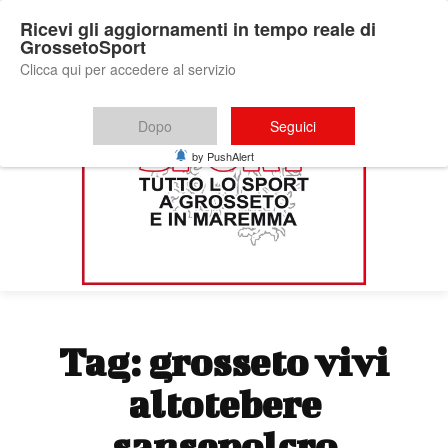
Ricevi gli aggiornamenti in tempo reale di
GrossetoSport
Clicca qui per accedere al servizio
Dopo
Seguici
by PushAlert
Tag:
grosseto vivi
altotebere
sansepolcro