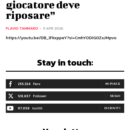
giocatore deve
riposare”
FLAVIO TAMMARO
-
11 APR 2026
https://youtu.be/DB_lFkxppeY?si=CmhYODIG0ZxJMpvo
Stay in touch:
255,324
Fans
MI PIACE
128,657
Follower
SEGUI
97,058
Iscritti
ISCRIVITI