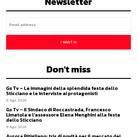
Newsletter
I WANT IN
Don't miss
Gs Tv – Le immagini della splendida festa dello
Sticciano e le interviste ai protagonisti
9 Ago 2026
Gs Tv – Il Sindaco di Roccastrada, Francesco
Limatola e l’assessore Elena Menghini alla festa
dello Sticciano
9 Ago 2026
Aurora Pitigliano: tris di novità per il mercato dei