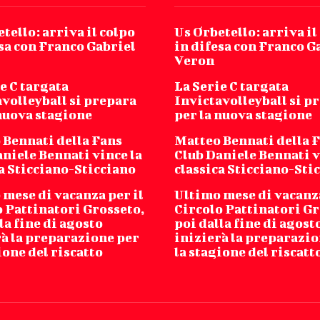
tello: arriva il colpo
Us Orbetello: arriva il
sa con Franco Gabriel
in difesa con Franco G
Veron
e C targata
La Serie C targata
volleyball si prepara
Invictavolleyball si p
 nuova stagione
per la nuova stagione
 Bennati della Fans
Matteo Bennati della 
niele Bennati vince la
Club Daniele Bennati v
a Sticciano-Sticciano
classica Sticciano-Sti
mese di vacanza per il
Ultimo mese di vacanza
o Pattinatori Grosseto,
Circolo Pattinatori Gr
la fine di agosto
poi dalla fine di agost
rà la preparazione per
inizierà la preparazio
ione del riscatto
la stagione del riscatt