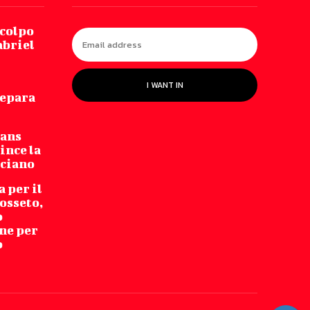
 colpo
abriel
I WANT IN
repara
Fans
ince la
cciano
 per il
osseto,
o
ne per
o