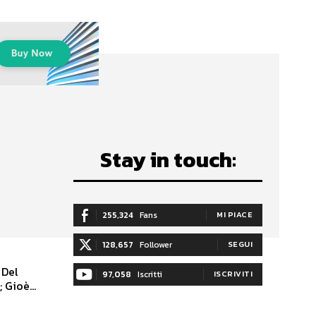
Stay in touch:
255,324
Fans
MI PIACE
128,657
Follower
SEGUI
97,058
Iscritti
ISCRIVITI
 Gioè...