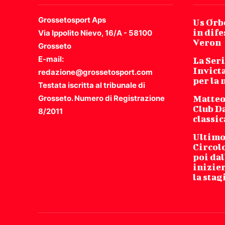
Grossetosport Aps
Us Orbe
in dife
Via Ippolito Nievo, 16/A - 58100
Veron
Grosseto
E-mail:
La Seri
Invicta
redazione@grossetosport.com
per la
Testata iscritta al tribunale di
Grosseto. Numero di Registrazione
Matteo
Club Da
8/2011
classic
Ultimo 
Circol
poi dal
inizie
la stag