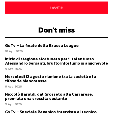
I WANT IN
Don't miss
Gs Tv – La finale della Bracca League
10 Ago 2026
Inizio di stagione sfortunato per il talentuoso
Alessandro Sersanti, brutto infortunio in amichevole
9 Ago 2026
Mercoledì 12 agosto riunione tra la società e la
tifoseria biancorossa
9 Ago 2026
Niccolò Baraldi, dal Grosseto alla Carrarese:
premiata una crescita costante
9 Ago 2026
Gs Tv – Speciale Paganico, intervista al tecnico