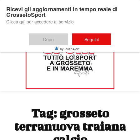
Ricevi gli aggiornamenti in tempo reale di
GrossetoSport
Clicca qui per accedere al servizio
Dopo
Seguici
by PushAlert
Tag:
grosseto
terranuova traiana
calcio