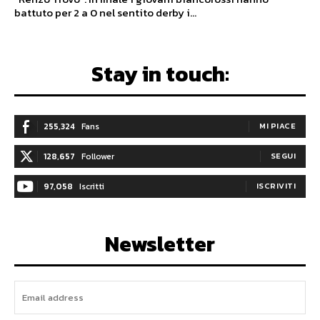
battuto per 2 a 0 nel sentito derby i...
Stay in touch:
255,324
Fans
MI PIACE
128,657
Follower
SEGUI
97,058
Iscritti
ISCRIVITI
Newsletter