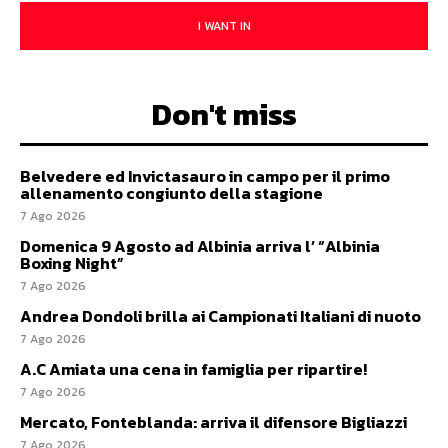
I WANT IN
Don't miss
Belvedere ed Invictasauro in campo per il primo
allenamento congiunto della stagione
7 Ago 2026
Domenica 9 Agosto ad Albinia arriva l’ “Albinia
Boxing Night”
7 Ago 2026
Andrea Dondoli brilla ai Campionati Italiani di nuoto
7 Ago 2026
A.C Amiata una cena in famiglia per ripartire!
7 Ago 2026
Mercato, Fonteblanda: arriva il difensore Bigliazzi
7 Ago 2026