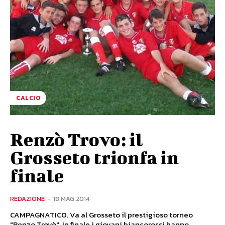
CALCIO
Renzò Trovo: il
Grosseto trionfa in
finale
REDAZIONE
-
18 MAG 2014
CAMPAGNATICO. Va al Grosseto il prestigioso torneo
"Renzo Trovò". In finale i giovani biancorossi hanno