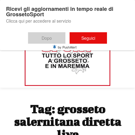
Ricevi gli aggiornamenti in tempo reale di
GrossetoSport
Clicca qui per accedere al servizio
Dopo
Seguici
by PushAlert
Tag:
grosseto
salernitana diretta
live