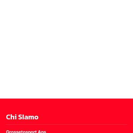
Chi SIamo
Grossetosport Aps