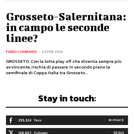
Grosseto-Salernitana:
in campo le seconde
linee?
FABIO LOMBARDI
-
24 FEB 2014
GROSSETO. Con la lotta play off che diventa sempre più
avvincente, rischia di passare in secondo piano la
semifinale di Coppa Italia tra Grosseto...
Stay in touch:
255,324
Fans
MI PIACE
128,657
Follower
SEGUI