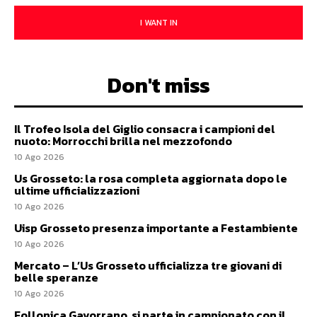
I WANT IN
Don't miss
Il Trofeo Isola del Giglio consacra i campioni del
nuoto: Morrocchi brilla nel mezzofondo
10 Ago 2026
Us Grosseto: la rosa completa aggiornata dopo le
ultime ufficializzazioni
10 Ago 2026
Uisp Grosseto presenza importante a Festambiente
10 Ago 2026
Mercato – L’Us Grosseto ufficializza tre giovani di
belle speranze
10 Ago 2026
Follonica Gavorrano, si parte in campionato con il