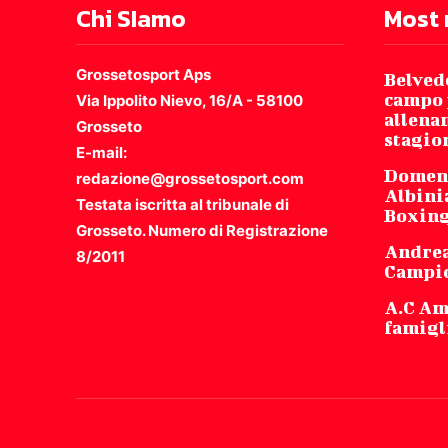
Chi SIamo
Most 
Grossetosport Aps
Belved
campo 
Via Ippolito Nievo, 16/A - 58100
allena
Grosseto
stagio
E-mail:
Domeni
redazione@grossetosport.com
Albinia
Testata iscritta al tribunale di
Boxing
Grosseto. Numero di Registrazione
Andrea
8/2011
Campio
A.C Am
famigli