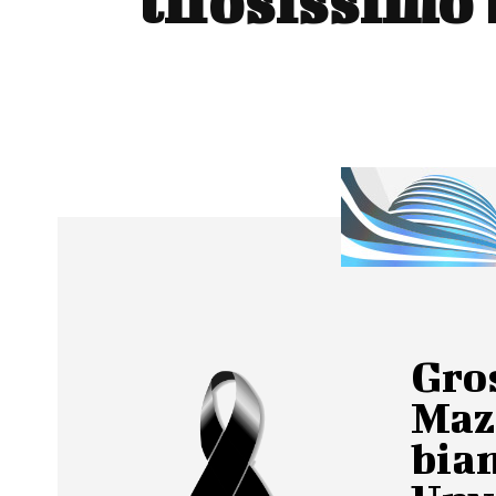
tifosissimo
Gro
Mazz
bia