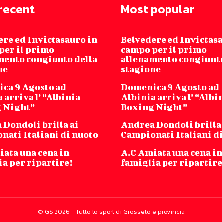
recent
Most popular
ere ed Invictasauro in
Belvedere ed Invictas
per il primo
campo per il primo
mento congiunto della
allenamento congiunto
ne
stagione
ca 9 Agosto ad
Domenica 9 Agosto ad
 arriva l’ “Albinia
Albinia arriva l’ “Albi
 Night”
Boxing Night”
 Dondoli brilla ai
Andrea Dondoli brilla
nati Italiani di nuoto
Campionati Italiani d
iata una cena in
A.C Amiata una cena in
a per ripartire!
famiglia per ripartire
© GS 2026 - Tutto lo sport di Grosseto e provincia