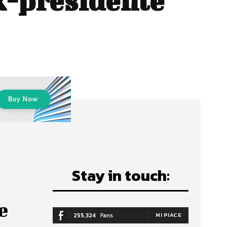
x-presidente
Stay in touch:
e
255,324
Fans
MI PIACE