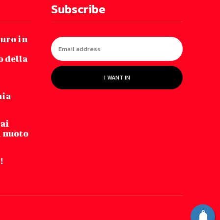
Subscribe
auro in
 della
I WANT IN
nia
 ai
i nuoto
!