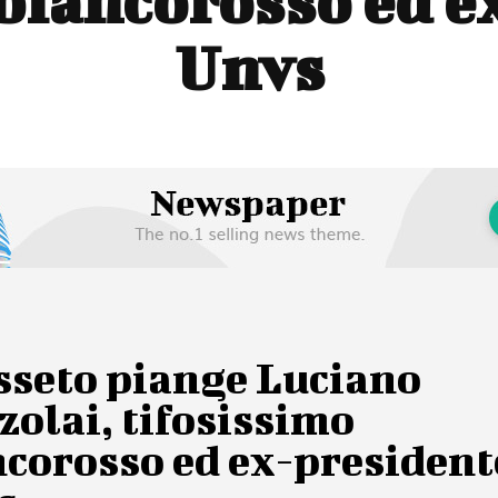
 biancorosso ed e
Unvs
sseto piange Luciano
olai, tifosissimo
ncorosso ed ex-president