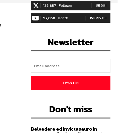
128,657
Follower
SEGUI
97,058
Iscritti
ISCRIVITI
e
Newsletter
I WANT IN
Don't miss
Belvedere ed Invictasauro in