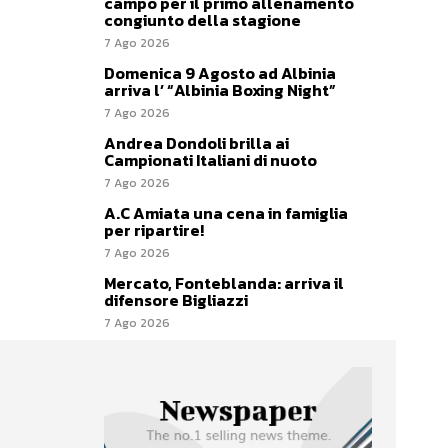
campo per il primo allenamento
congiunto della stagione
7 Ago 2026
Domenica 9 Agosto ad Albinia
arriva l’ “Albinia Boxing Night”
7 Ago 2026
Andrea Dondoli brilla ai
Campionati Italiani di nuoto
7 Ago 2026
A.C Amiata una cena in famiglia
per ripartire!
7 Ago 2026
Mercato, Fonteblanda: arriva il
difensore Bigliazzi
7 Ago 2026