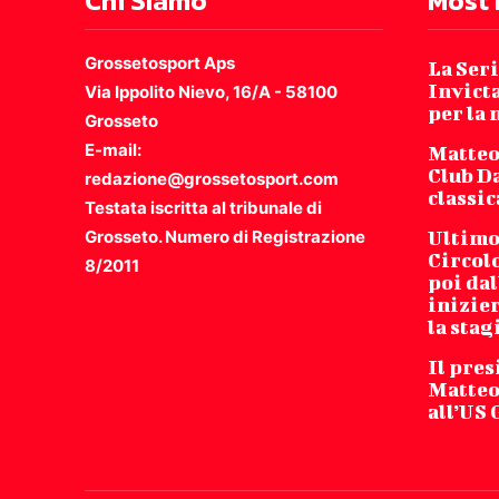
Chi SIamo
Most 
Grossetosport Aps
La Seri
Invicta
Via Ippolito Nievo, 16/A - 58100
per la
Grosseto
E-mail:
Matteo
Club Da
redazione@grossetosport.com
classic
Testata iscritta al tribunale di
Grosseto. Numero di Registrazione
Ultimo 
Circol
8/2011
poi dal
inizie
la stag
Il pres
Matteo
all’US 