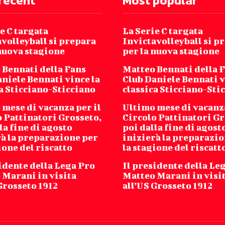
recent
Most popular
e C targata
La Serie C targata
volleyball si prepara
Invictavolleyball si p
 nuova stagione
per la nuova stagione
 Bennati della Fans
Matteo Bennati della 
niele Bennati vince la
Club Daniele Bennati v
a Sticciano-Sticciano
classica Sticciano-Sti
mese di vacanza per il
Ultimo mese di vacanza
o Pattinatori Grosseto,
Circolo Pattinatori Gr
la fine di agosto
poi dalla fine di agost
rà la preparazione per
inizierà la preparazio
ione del riscatto
la stagione del riscatt
idente della Lega Pro
Il presidente della Le
 Marani in visita
Matteo Marani in visi
Grosseto 1912
all’US Grosseto 1912