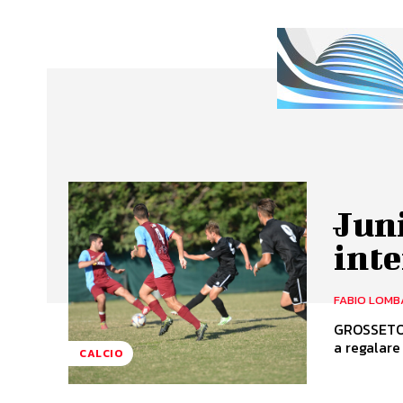
Juni
inte
FABIO LOMB
GROSSETO-OSTIA MARE 1-2 Al 
a regalare 
CALCIO