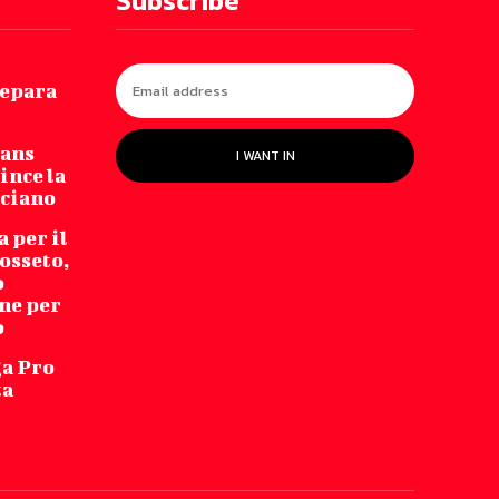
Subscribe
repara
Fans
I WANT IN
ince la
cciano
 per il
osseto,
o
ne per
o
ga Pro
ta