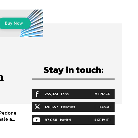
Stay in touch:
a
255,324
Fans
MI PIACE
128,657
Follower
SEGUI
ale a...
97,058
Iscritti
ISCRIVITI