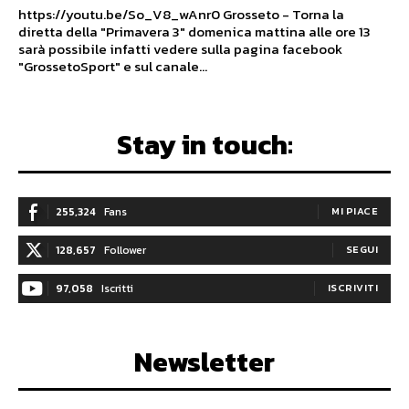
https://youtu.be/So_V8_wAnr0 Grosseto - Torna la
diretta della "Primavera 3" domenica mattina alle ore 13
sarà possibile infatti vedere sulla pagina facebook
"GrossetoSport" e sul canale...
Stay in touch:
255,324
Fans
MI PIACE
128,657
Follower
SEGUI
97,058
Iscritti
ISCRIVITI
Newsletter