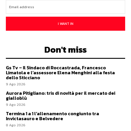
I WANT IN
Don't miss
Gs Tv – Il Sindaco di Roccastrada, Francesco
Limatola e l’assessore Elena Menghini alla festa
dello Sticciano
9 Ago 2026
Aurora Pitigliano: tris di novità per il mercato dei
gialloblù
9 Ago 2026
Termina 1 a 1 l’allenamento congiunto tra
Invictasauro e Belvedere
8 Ago 2026