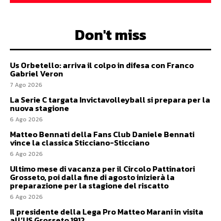
Don't miss
Us Orbetello: arriva il colpo in difesa con Franco
Gabriel Veron
7 Ago 2026
La Serie C targata Invictavolleyball si prepara per la
nuova stagione
6 Ago 2026
Matteo Bennati della Fans Club Daniele Bennati
vince la classica Sticciano-Sticciano
6 Ago 2026
Ultimo mese di vacanza per il Circolo Pattinatori
Grosseto, poi dalla fine di agosto inizierà la
preparazione per la stagione del riscatto
6 Ago 2026
Il presidente della Lega Pro Matteo Marani in visita
all’US Grosseto 1912