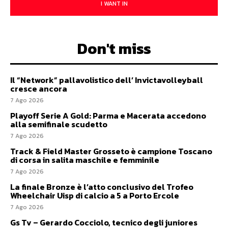
I WANT IN
Don't miss
Il “Network” pallavolistico dell’ Invictavolleyball
cresce ancora
7 Ago 2026
Playoff Serie A Gold: Parma e Macerata accedono
alla semifinale scudetto
7 Ago 2026
Track & Field Master Grosseto è campione Toscano
di corsa in salita maschile e femminile
7 Ago 2026
La finale Bronze è l’atto conclusivo del Trofeo
Wheelchair Uisp di calcio a 5 a Porto Ercole
7 Ago 2026
Gs Tv – Gerardo Cocciolo, tecnico degli juniores