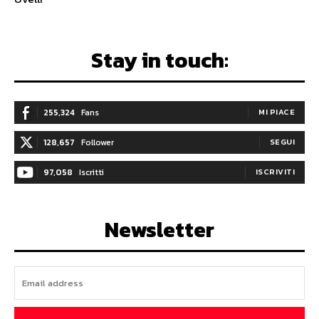
Stay in touch:
255,324
Fans
MI PIACE
128,657
Follower
SEGUI
97,058
Iscritti
ISCRIVITI
Newsletter