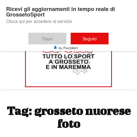
Ricevi gli aggiornamenti in tempo reale di
GrossetoSport
Clicca qui per accedere al servizio
Dopo
Seguici
by PushAlert
Tag:
grosseto nuorese
foto