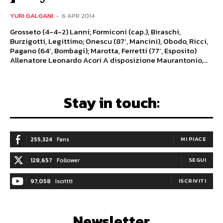
YURI GALGANI
-
6 APR 2014
Grosseto (4-4-2) Lanni; Formiconi (cap.), Biraschi,
Burzigotti, Legittimo; Onescu (87’, Mancini), Obodo, Ricci,
Pagano (64’, Bombagi); Marotta, Ferretti (77’, Esposito)
Allenatore Leonardo Acori A disposizione Maurantonio,...
Stay in touch:
255,324
Fans
MI PIACE
128,657
Follower
SEGUI
97,058
Iscritti
ISCRIVITI
Newsletter