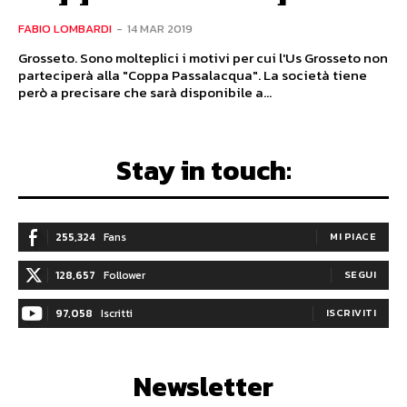
FABIO LOMBARDI
-
14 MAR 2019
Grosseto. Sono molteplici i motivi per cui l'Us Grosseto non
parteciperà alla "Coppa Passalacqua". La società tiene
però a precisare che sarà disponibile a...
Stay in touch:
255,324
Fans
MI PIACE
128,657
Follower
SEGUI
97,058
Iscritti
ISCRIVITI
Newsletter