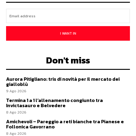
I WANT IN
Don't miss
Aurora Pitigliano: tris di novità per il mercato dei
gialloblù
9 Ago 2026
Termina 1 a 1 l’allenamento congiunto tra
Invictasauro e Belvedere
8 Ago 2026
Amichevoli – Pareggio a reti bianche tra Pianese e
Follonica Gavorrano
8 Ago 2026